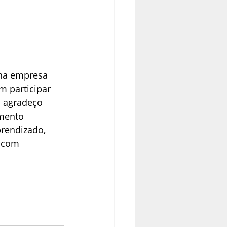
 na empresa 
m participar 
 agradeço 
mento 
rendizado, 
 com 