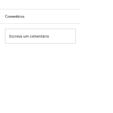
Comentários
Escreva um comentário
Letícia Vidal -
Mariana da Silva
Coordenadora
Supervisora
Administrativa