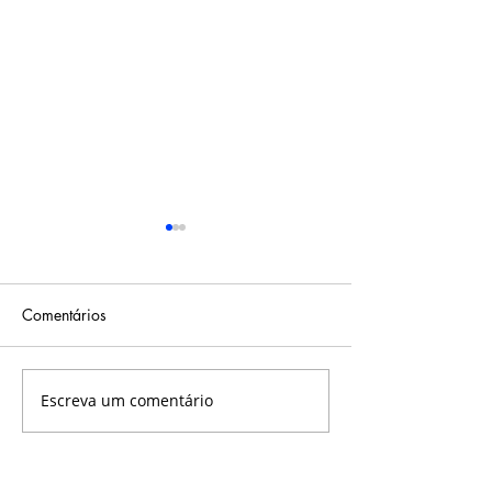
Comentários
Escreva um comentário
Letícia Vidal -
Mariana da Silva
Coordenadora
Supervisora
Administrativa